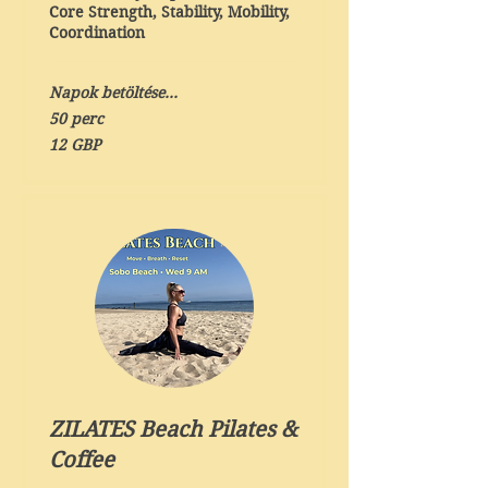
Core Strength, Stability, Mobility,
Coordination
Napok betöltése...
50 perc
12
12 GBP
angol
font
ZILATES Beach Pilates &
Coffee