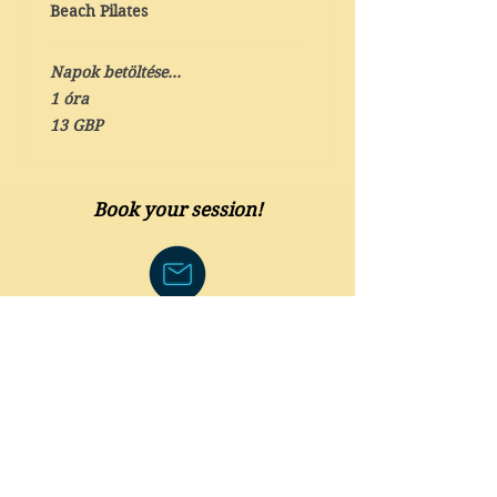
Beach Pilates
Napok betöltése...
1 óra
13
13 GBP
angol
font
Book your session!